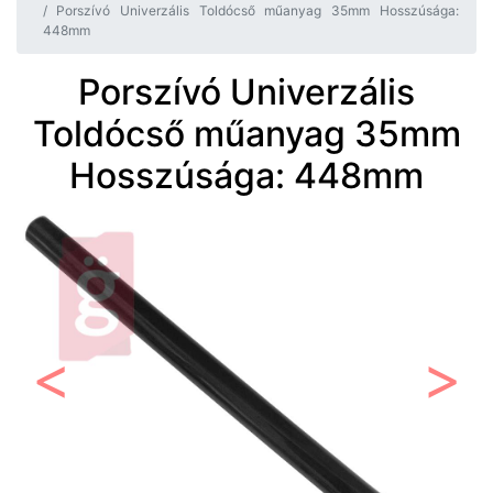
Porszívó Univerzális Toldócső műanyag 35mm Hosszúsága:
448mm
Porszívó Univerzális
Toldócső műanyag 35mm
Hosszúsága: 448mm
Előző
Követ