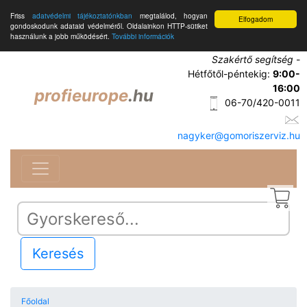
Friss
adatvédelmi tájékoztatónkban
megtalálod, hogyan
Elfogadom
gondoskodunk adataid védelméről. Oldalainkon HTTP-sütiket
használunk a jobb működésért.
További információk
Szakértő segítség
-
Hétfőtől-péntekig:
9:00-
16:00
profieurope
.hu
06-70/420-0011
nagyker@gomoriszerviz.hu
Keresés
Főoldal