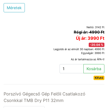
Méretek
Nettó: 3142 Ft
Régi ár: 4990 Ft
Új ár: 3990 Ft
-20.04 %
Legjobb ár az elmúlt 30 napban: 4990 Ft
Egységár: 3990 Ft
Az ár tartalmazza az ÁFA-t!
Kosárba
Kifutó
Porszívó Gégecső Gép Felőli Csatlakozó
Csonkkal TMB Dry P11 32mm