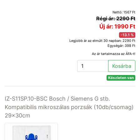
Nettó: 1567 Ft
Régi ár: 2290 Ft
Új ár: 1990 Ft
-13.1 %
Legjobb ár az elmúlt 30 napban: 2290 Ft
Egységár: 398 Ft
Az ár tartalmazza az ÁFA-t!
Kosárba
Készleten van
IZ-S11SP.10-BSC Bosch / Siemens G stb.
Kompatibilis mikroszálas porzsák (10db/csomag)
29x30cm