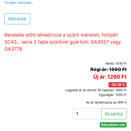
További részletek...
Méretek
Rendelés előtt ellneőrizze a szűrő méreteit, fotóját!
SC43... seria 2 fajta szűrővel gyártott: GA3557 vagy
GA3778
Nettó: 1016 Ft
Régi ár: 1990 Ft
Új ár: 1290 Ft
-35.18 %
Legjobb ár az elmúlt 30 napban: 1990 Ft
Egységár: 1290 Ft
Az ár tartalmazza az ÁFA-t!
Kosárba
Készleten van