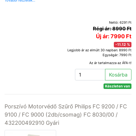
További részletek...
Nettó: 6291 Ft
Régi ár: 8990 Ft
Új ár: 7990 Ft
-11.12 %
Legjobb ár az elmúlt 30 napban: 8990 Ft
Egységár: 7990 Ft
Az ár tartalmazza az ÁFA-t!
Kosárba
Készleten van
Porszívó Motorvédő Szűrő Philips FC 9200 / FC
9100 / FC 9000 (2db/csomag) FC 8030/00 /
432200492910 Gyári