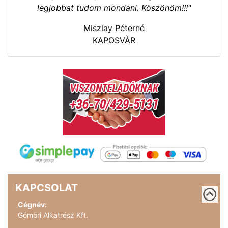
legjobbat tudom mondani. Köszönöm!!!"
Miszlay Péterné
KAPOSVÀR
KAPCSOLAT
Cégnév:
Gömöri Alkatrész Kft.