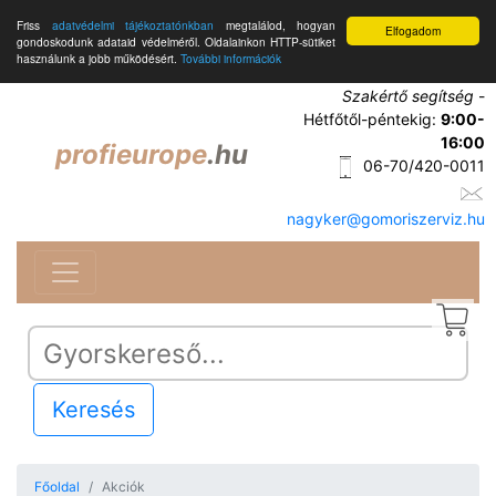
Friss
adatvédelmi tájékoztatónkban
megtalálod, hogyan
Elfogadom
gondoskodunk adataid védelméről. Oldalainkon HTTP-sütiket
használunk a jobb működésért.
További információk
Szakértő segítség
-
Hétfőtől-péntekig:
9:00-
16:00
profieurope
.hu
06-70/420-0011
nagyker@gomoriszerviz.hu
Keresés
Főoldal
Akciók