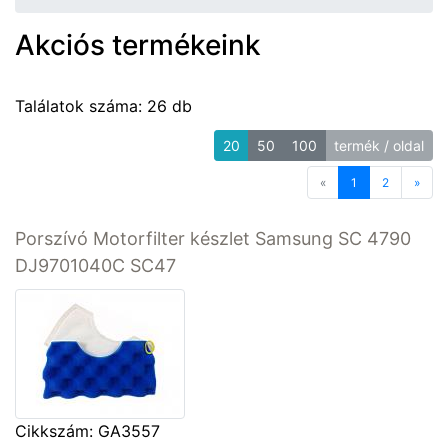
Akciós termékeink
Találatok száma: 26 db
20
50
100
termék / oldal
«
Previous
1
2
»
Next
Porszívó Motorfilter készlet Samsung SC 4790
DJ9701040C SC47
Cikkszám: GA3557