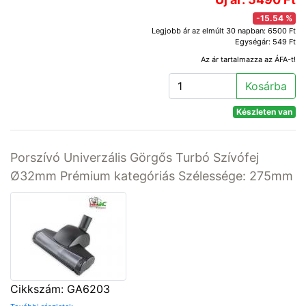
-15.54 %
Legjobb ár az elmúlt 30 napban: 6500 Ft
Egységár: 549 Ft
Az ár tartalmazza az ÁFA-t!
Kosárba
Készleten van
Porszívó Univerzális Görgős Turbó Szívófej
Ø32mm Prémium kategóriás Szélessége: 275mm
Cikkszám: GA6203