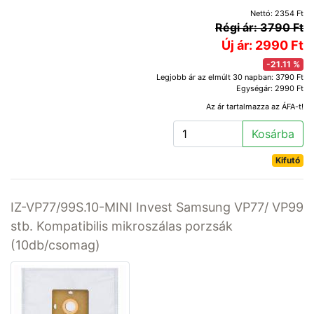
Nettó: 2354 Ft
Régi ár: 3790 Ft
Új ár: 2990 Ft
-21.11 %
Legjobb ár az elmúlt 30 napban: 3790 Ft
Egységár: 2990 Ft
Az ár tartalmazza az ÁFA-t!
Kosárba
Kifutó
IZ-VP77/99S.10-MINI Invest Samsung VP77/ VP99
stb. Kompatibilis mikroszálas porzsák
(10db/csomag)