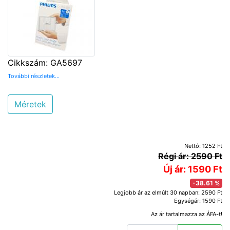
Cikkszám: GA5697
További részletek...
Méretek
Nettó: 1252 Ft
Régi ár: 2590 Ft
Új ár: 1590 Ft
-38.61 %
Legjobb ár az elmúlt 30 napban: 2590 Ft
Egységár: 1590 Ft
Az ár tartalmazza az ÁFA-t!