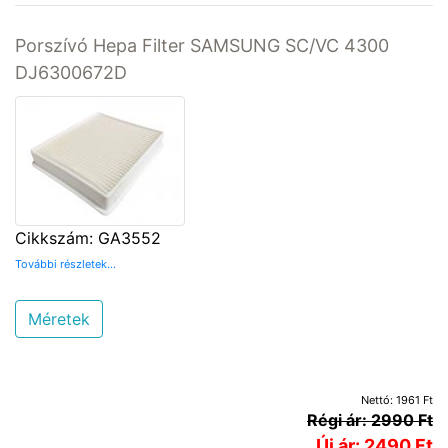
Porszívó Hepa Filter SAMSUNG SC/VC 4300
DJ6300672D
Cikkszám: GA3552
További részletek...
Méretek
Nettó: 1961 Ft
Régi ár: 2990 Ft
Új ár: 2490 Ft