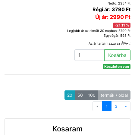
Nettó: 2354 Ft
Régi ár: 3790 Ft
Új ár: 2990 Ft
-21.11 %
Legjobb ár az elmúlt 30 napban: 3790 Ft
Egységár: 598 Ft
Az ár tartalmazza az ÁFA-t!
Kosárba
Készleten van
20
50
100
termék / oldal
«
Previous
1
2
»
Next
Kosaram