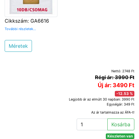
Cikkszám: GA6616
További részletek...
Méretek
Nettó: 2748 Ft
Régi ár: 3990 Ft
Új ár: 3490 Ft
-12.53 %
Legjobb ár az elmúlt 30 napban: 3990 Ft
Egységár: 349 Ft
Az ár tartalmazza az ÁFA-t!
Kosárba
Készleten van