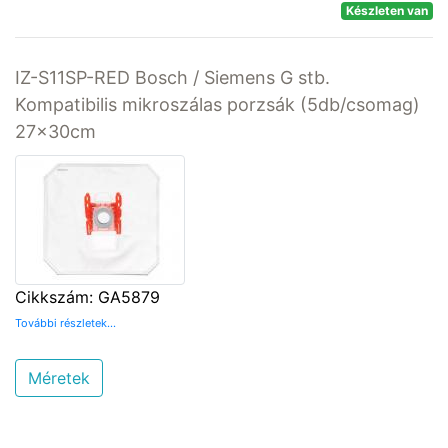
Készleten van
IZ-S11SP-RED Bosch / Siemens G stb.
Kompatibilis mikroszálas porzsák (5db/csomag)
27x30cm
Cikkszám: GA5879
További részletek...
Méretek