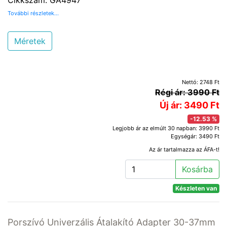
Cikkszám: GA4947
További részletek...
Méretek
Nettó: 2748 Ft
Régi ár: 3990 Ft
Új ár: 3490 Ft
-12.53 %
Legjobb ár az elmúlt 30 napban: 3990 Ft
Egységár: 3490 Ft
Az ár tartalmazza az ÁFA-t!
Kosárba
Készleten van
Porszívó Univerzális Átalakító Adapter 30-37mm