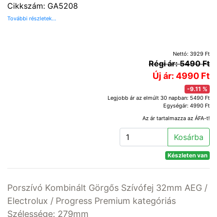
Cikkszám: GA5208
További részletek...
Nettó: 3929 Ft
Régi ár: 5490 Ft
Új ár: 4990 Ft
-9.11 %
Legjobb ár az elmúlt 30 napban: 5490 Ft
Egységár: 4990 Ft
Az ár tartalmazza az ÁFA-t!
Kosárba
Készleten van
Porszívó Kombinált Görgős Szívófej 32mm AEG /
Electrolux / Progress Premium kategóriás
Szélessége: 279mm