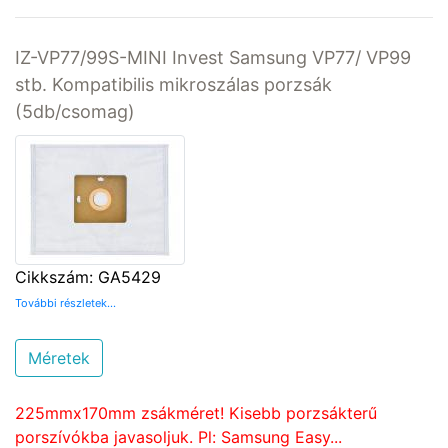
IZ-VP77/99S-MINI Invest Samsung VP77/ VP99
stb. Kompatibilis mikroszálas porzsák
(5db/csomag)
Cikkszám: GA5429
További részletek...
Méretek
225mmx170mm zsákméret! Kisebb porzsákterű
porszívókba javasoljuk. Pl: Samsung Easy...