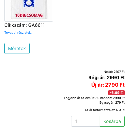
Cikkszám: GA6611
További részletek...
Méretek
Nettó: 2197 Ft
Régi ár: 2990 Ft
Új ár: 2790 Ft
-6.69 %
Legjobb ár az elmúlt 30 napban: 2990 Ft
Egységár: 279 Ft
Az ár tartalmazza az ÁFA-t!
Kosárba