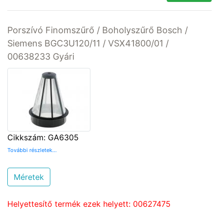
Porszívó Finomszűrő / Boholyszűrő Bosch /
Siemens BGC3U120/11 / VSX41800/01 /
00638233 Gyári
Cikkszám: GA6305
További részletek...
Méretek
Helyettesítő termék ezek helyett: 00627475