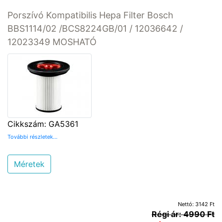
Porszívó Kompatibilis Hepa Filter Bosch
BBS1114/02 /BCS8224GB/01 / 12036642 /
12023349 MOSHATÓ
Cikkszám: GA5361
További részletek...
Méretek
Nettó: 3142 Ft
Régi ár: 4990 Ft