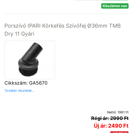
Készleten van
Porszívó IPARI Körkefés Szívófej Ø36mm TMB
Dry 11 Gyári
Cikkszám: GA5670
További részletek...
Nettó: 1961 Ft
Régi ár: 2990 Ft
Új ár: 2490 Ft