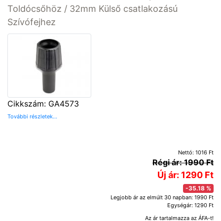
Toldócsőhöz / 32mm Külső csatlakozású
Szívófejhez
Cikkszám: GA4573
További részletek...
Nettó: 1016 Ft
Régi ár: 1990 Ft
Új ár: 1290 Ft
-35.18 %
Legjobb ár az elmúlt 30 napban: 1990 Ft
Egységár: 1290 Ft
Az ár tartalmazza az ÁFA-t!