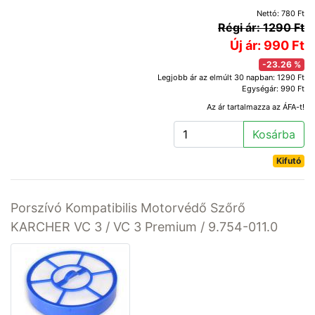
Nettó: 780 Ft
Régi ár: 1290 Ft
Új ár: 990 Ft
-23.26 %
Legjobb ár az elmúlt 30 napban: 1290 Ft
Egységár: 990 Ft
Az ár tartalmazza az ÁFA-t!
Kosárba
Kifutó
Porszívó Kompatibilis Motorvédő Szőrő
KARCHER VC 3 / VC 3 Premium / 9.754-011.0