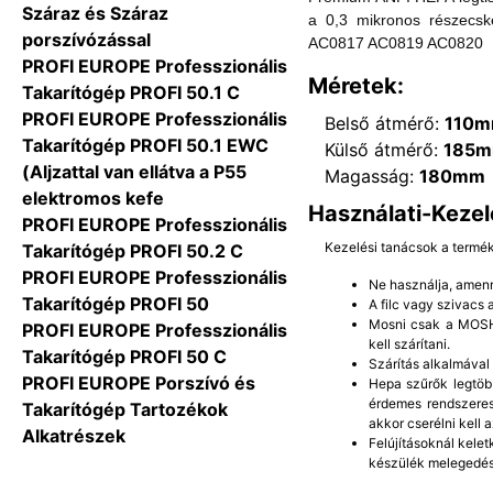
Száraz és Száraz
a 0,3 mikronos részecskék
porszívózással
AC0817 AC0819 AC0820
PROFI EUROPE Professzionális
Méretek:
Takarítógép PROFI 50.1 C
PROFI EUROPE Professzionális
Belső átmérő:
110
Takarítógép PROFI 50.1 EWC
Külső átmérő:
185
(Aljzattal van ellátva a P55
Magasság:
180mm
elektromos kefe
Használati-Kezel
PROFI EUROPE Professzionális
Kezelési tanácsok a termé
Takarítógép PROFI 50.2 C
PROFI EUROPE Professzionális
Ne használja, amenn
Takarítógép PROFI 50
A filc vagy szivacs
Mosni csak a MOSHA
PROFI EUROPE Professzionális
kell szárítani.
Takarítógép PROFI 50 C
Szárítás alkalmával
PROFI EUROPE Porszívó és
Hepa szűrők legtöb
érdemes rendszeres
Takarítógép Tartozékok
akkor cserélni kell a
Alkatrészek
Felújításoknál kelet
készülék melegedés