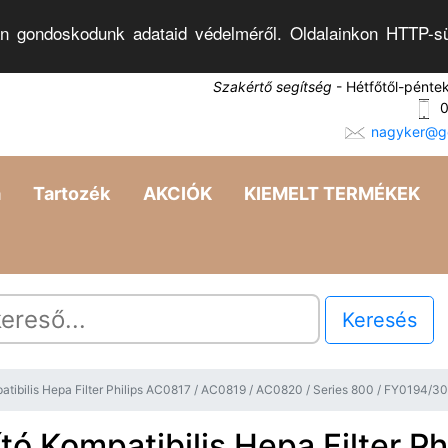
n gondoskodunk adataid védelméről. Oldalainkon HTTP-sü
Szakértő segítség
- Hétfőtől-pénte
0
nagyker@go
a
Tartozék
AKCIÓK
KIEMELT TERMÉKEK
Keresés
patibilis Hepa Filter Philips AC0817 / AC0819 / AC0820 / Series 800 / FY0194
tó Kompatibilis Hepa Filter Ph