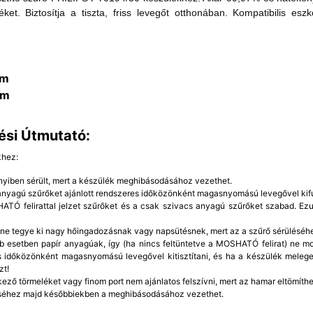
et. Biztosítja a tiszta, friss levegőt otthonában. Kompatibilis esz
mm
mm
ési Útmutató:
khez:
yiben sérült, mert a készülék meghibásodásához vezethet.
 anyagú szűrőket ajánlott rendszeres időközönként magasnyomású levegővel kifú
TÓ felirattal jelzet szűrőket és a csak szivacs anyagú szűrőket szabad. Ezut
 ne tegye ki nagy hőingadozásnak vagy napsütésnek, mert az a szűrő sérüléséh
b esetben papír anyagúak, így (ha nincs feltüntetve a MOSHATÓ felirat) ne mo
 időközönként magasnyomású levegővel kitisztítani, és ha a készülék meleg
zt!
kező törmeléket vagy finom port nem ajánlatos felszívni, mert az hamar eltömíthet
éhez majd későbbiekben a meghibásodásához vezethet.