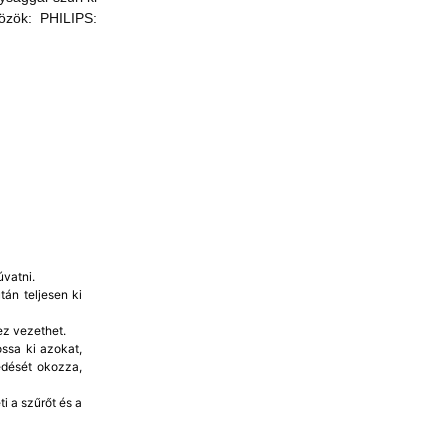
közök: PHILIPS:
vatni.
án teljesen ki
ez vezethet.
ssa ki azokat,
edését okozza,
i a szűrőt és a