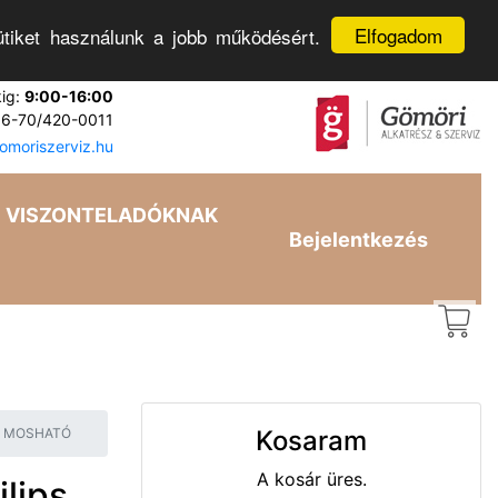
Elfogadom
tiket használunk a jobb működésért.
kig:
9:00-16:00
6-70/420-0011
moriszerviz.hu
VISZONTELADÓKNAK
Bejelentkezés
/30 MOSHATÓ
Kosaram
A kosár üres.
ilips