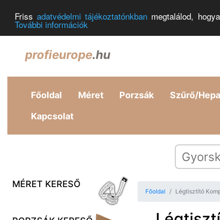
Friss
adatvédelmi tájékoztatónkban
megtalálod, hogya
További információk
profieurope
.hu
Főoldal
Méret
Porzsák
Szűrő/Hep
Kapcsolat
MÉRET KERESŐ
Főoldal
Légtisztító Kom
Légtisztí