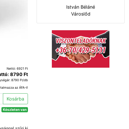
István Béláné
Városlőd
Nettó: 6921 Ft
uttó: 8790 Ft
ységár: 8790 Ft/db
rtalmazza az ÁFA-t!
Kosárba
Készleten van
sággal szűri ki