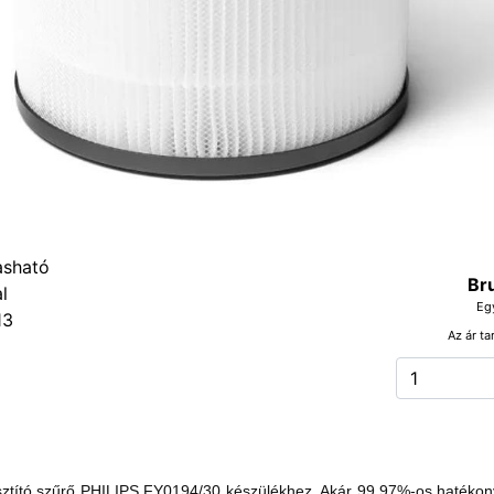
Br
Eg
13
Az ár ta
ztító szűrő PHILIPS FY0194/30 készülékhez. Akár 99,97%-os hatékony