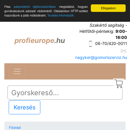
Friss
adatvédelmi tájékoztatónkban
megtalálod, hogyan
Elfogadom
gondoskodunk adataid védelméről. Oldalainkon HTTP-sütiket
használunk a jobb működésért.
További információk
Szakértő segítség
-
Hétfőtől-péntekig:
9:00-
16:00
profieurope
.hu
06-70/420-0011
nagyker@gomoriszerviz.hu
Keresés
Főoldal