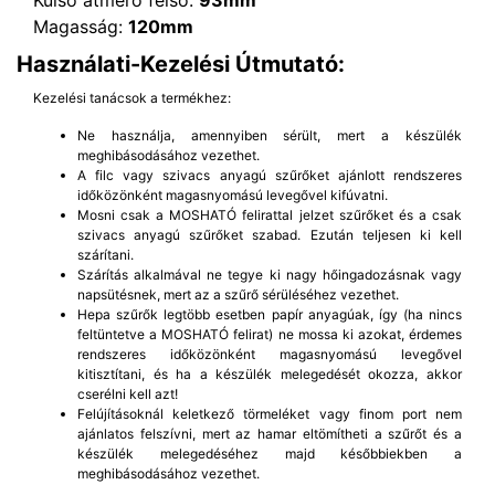
Magasság:
120mm
Használati-Kezelési Útmutató:
Kezelési tanácsok a termékhez:
Ne használja, amennyiben sérült, mert a készülék
meghibásodásához vezethet.
A filc vagy szivacs anyagú szűrőket ajánlott rendszeres
időközönként magasnyomású levegővel kifúvatni.
Mosni csak a MOSHATÓ felirattal jelzet szűrőket és a csak
szivacs anyagú szűrőket szabad. Ezután teljesen ki kell
szárítani.
Szárítás alkalmával ne tegye ki nagy hőingadozásnak vagy
napsütésnek, mert az a szűrő sérüléséhez vezethet.
Hepa szűrők legtöbb esetben papír anyagúak, így (ha nincs
feltüntetve a MOSHATÓ felirat) ne mossa ki azokat, érdemes
rendszeres időközönként magasnyomású levegővel
kitisztítani, és ha a készülék melegedését okozza, akkor
cserélni kell azt!
Felújításoknál keletkező törmeléket vagy finom port nem
ajánlatos felszívni, mert az hamar eltömítheti a szűrőt és a
készülék melegedéséhez majd későbbiekben a
meghibásodásához vezethet.