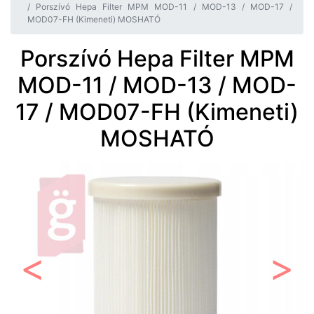
Porszívó Hepa Filter MPM MOD-11 / MOD-13 / MOD-17 /
MOD07-FH (Kimeneti) MOSHATÓ
Porszívó Hepa Filter MPM
MOD-11 / MOD-13 / MOD-
17 / MOD07-FH (Kimeneti)
MOSHATÓ
Előző
Követ