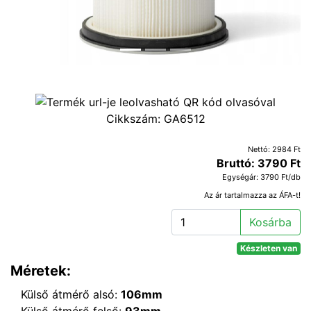
Cikkszám:
GA6512
Nettó: 2984 Ft
Bruttó: 3790 Ft
Egységár: 3790 Ft/db
Az ár tartalmazza az ÁFA-t!
Kosárba
Készleten van
Méretek:
Külső átmérő alsó:
106mm
Külső átmérő felső:
93mm