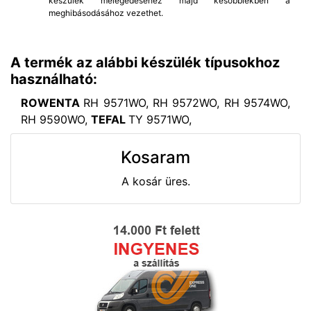
készülék melegedéséhez majd későbbiekben a
meghibásodásához vezethet.
A termék az alábbi készülék típusokhoz
használható:
ROWENTA
RH 9571WO, RH 9572WO, RH 9574WO,
RH 9590WO,
TEFAL
TY 9571WO,
Kosaram
A kosár üres.