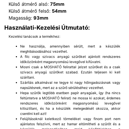
Külső átmérő alsó:
75mm
Külső átmérő felső:
54mm
Magasság:
93mm
Használati-Kezelési Útmutató:
Kezelési tanácsok a termékhez:
Ne használja, amennyiben sérült, mert a készülék
meghibásodásához vezethet.
A filc vagy szivacs anyagú szűrőket ajánlott rendszeres
időközönként magasnyomású levegővel kifúvatni.
Mosni csak a MOSHATÓ felirattal jelzet szűrőket és a csak
szivacs anyagú szűrőket szabad. Ezután teljesen ki kell
szárítani.
Szárítás alkalmával ne tegye ki nagy hőingadozásnak vagy
napsütésnek, mert az a szűrő sérüléséhez vezethet.
Hepa szűrők legtöbb esetben papír anyagúak, így (ha nincs
feltüntetve a MOSHATÓ felirat) ne mossa ki azokat, érdemes
rendszeres időközönként magasnyomású levegővel
kitisztítani, és ha a készülék melegedését okozza, akkor
cserélni kell azt!
Felújításoknál keletkező törmeléket vagy finom port nem
ajánlatos felszívni, mert az hamar eltömítheti a szűrőt és a