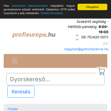
Friss
adatvédelmi tájékoztatónkban
megtalálod, hogyan
Elfogadom
gondoskodunk adataid védelméről. Oldalainkon HTTP-sütiket
használunk a jobb működésért.
További információk
Szakértő segítség
-
Hétfőtől-péntekig:
9:00-
16:00
profieurope
.hu
06-70/420-0011
nagyker@gomoriszerviz.hu
Keresés
Főoldal