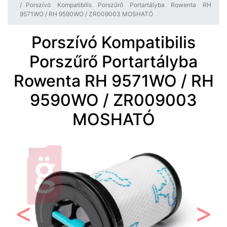
Porszívó Kompatibilis Porszűrő Portartályba Rowenta RH
9571WO / RH 9590WO / ZR009003 MOSHATÓ
Porszívó Kompatibilis
Porszűrő Portartályba
Rowenta RH 9571WO / RH
9590WO / ZR009003
MOSHATÓ
Előző
Követ