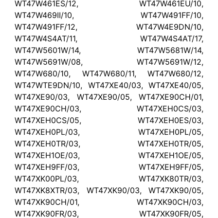
WT47W461ES/12, WT47W461EU/10,
WT47W469II/10, WT47W491FF/10,
WT47W491FF/12, WT47W4E9DN/10,
WT47W4S4AT/11, WT47W4S4AT/17,
WT47W5601W/14, WT47W5681W/14,
WT47W5691W/08, WT47W5691W/12,
WT47W680/10, WT47W680/11, WT47W680/12,
WT47WTE9DN/10, WT47XE40/03, WT47XE40/05,
WT47XE90/03, WT47XE90/05, WT47XE90CH/01,
WT47XE90CH/03, WT47XEH0CS/03,
WT47XEH0CS/05, WT47XEH0ES/03,
WT47XEH0PL/03, WT47XEH0PL/05,
WT47XEH0TR/03, WT47XEH0TR/05,
WT47XEH1OE/03, WT47XEH1OE/05,
WT47XEH9FF/03, WT47XEH9FF/05,
WT47XK00PL/03, WT47XK80TR/03,
WT47XK8XTR/03, WT47XK90/03, WT47XK90/05,
WT47XK90CH/01, WT47XK90CH/03,
WT47XK90FR/03, WT47XK90FR/05,