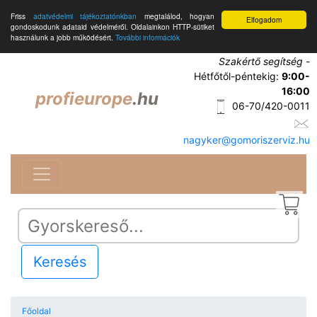
Friss
adatvédelmi tájékoztatónkban
megtalálod, hogyan
Elfogadom
gondoskodunk adataid védelméről. Oldalainkon HTTP-sütiket
használunk a jobb működésért.
További információk
Szakértő segítség
-
Hétfőtől-péntekig:
9:00-
16:00
profieurope
.hu
06-70/420-0011
nagyker@gomoriszerviz.hu
Keresés
Főoldal