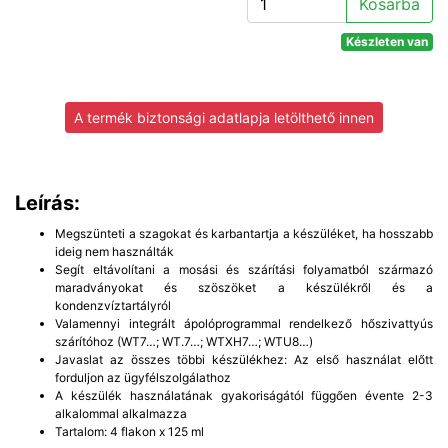
Kosárba
Készleten van
A termék biztonsági adatlapja letölthető innen
Leírás:
Megszünteti a szagokat és karbantartja a készüléket, ha hosszabb
ideig nem használták
Segít eltávolítani a mosási és szárítási folyamatból származó
maradványokat és szöszöket a készülékről és a
kondenzvíztartályról
Valamennyi integrált ápolóprogrammal rendelkező hőszivattyús
szárítóhoz (WT7…; WT.7…; WTXH7…; WTU8…)
Javaslat az összes többi készülékhez: Az első használat előtt
forduljon az ügyfélszolgálathoz
A készülék használatának gyakoriságától függően évente 2-3
alkalommal alkalmazza
Tartalom: 4 flakon x 125 ml