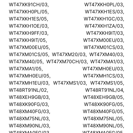
WT47XK91CH/03, WT47XKH0PL/03,
WT47XKH0PL/05, WT47XKH1ES/03,
WT47XKH1ES/05, WT47XKH1GC/03,
WT47XKH1OE/03, WT47XKH1ZA/03,
WT47XKH9FF/03, WT47XKH9IT/03,
WT47XKH9IT/05, WT47XM00EU/03,
WT47XM00EU/05, WT47XM01CS/03,
WT47XM01CS/05, WT47XM20/03, WT47XM40/03,
WT47XM40/05, WT47XM70CH/03, WT47XMA1/03,
WT47XMA1/05, WT47XMH0EU/03,
WT47XMH0EU/05, WT47XMH1CS/03,
WT47XMH1EU/03, WT47XMS1/03, WT47XMS1/05,
WT48RT91NL/02, WT48RT91NL/04,
WT48XEH9GB/03, WT48XEH9GB/05,
WT48XK90FG/03, WT48XK90FG/05,
WT48XM40FG/03, WT48XM40FG/05,
WT48XM75NL/03, WT48XM75NL/05,
WT48XM90NL/03, WT48XM90NL/05,
WT48XMA0FG/03, WT48XMA0FG/05,