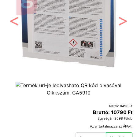
Előző
Követ
Cikkszám:
GA5910
Nettó: 8496 Ft
Bruttó: 10790 Ft
Egységár: 2698 Ft/db
Az ár tartalmazza az ÁFA-t!