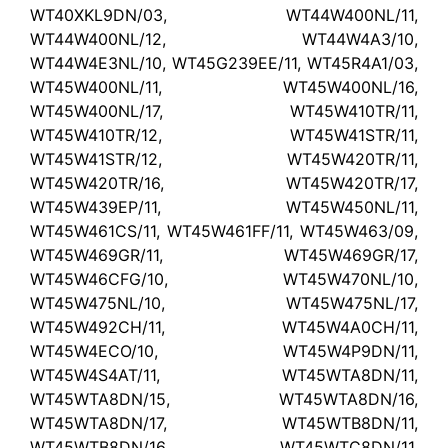
WT40XKL9DN/03, WT44W400NL/11,
WT44W400NL/12, WT44W4A3/10,
WT44W4E3NL/10, WT45G239EE/11, WT45R4A1/03,
WT45W400NL/11, WT45W400NL/16,
WT45W400NL/17, WT45W410TR/11,
WT45W410TR/12, WT45W41STR/11,
WT45W41STR/12, WT45W420TR/11,
WT45W420TR/16, WT45W420TR/17,
WT45W439EP/11, WT45W450NL/11,
WT45W461CS/11, WT45W461FF/11, WT45W463/09,
WT45W469GR/11, WT45W469GR/17,
WT45W46CFG/10, WT45W470NL/10,
WT45W475NL/10, WT45W475NL/17,
WT45W492CH/11, WT45W4A0CH/11,
WT45W4ECO/10, WT45W4P9DN/11,
WT45W4S4AT/11, WT45WTA8DN/11,
WT45WTA8DN/15, WT45WTA8DN/16,
WT45WTA8DN/17, WT45WTB8DN/11,
WT45WTB8DN/16, WT45WTC8DN/11,