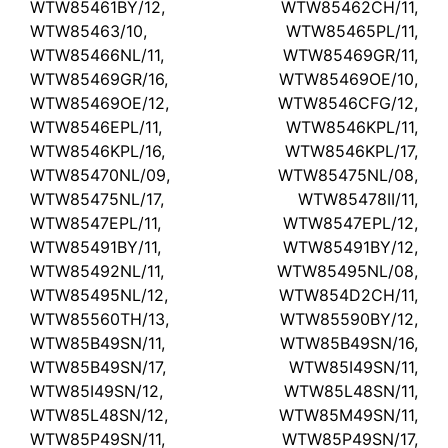
WTW85461BY/12, WTW85462CH/11,
WTW85463/10, WTW85465PL/11,
WTW85466NL/11, WTW85469GR/11,
WTW85469GR/16, WTW85469OE/10,
WTW85469OE/12, WTW8546CFG/12,
WTW8546EPL/11, WTW8546KPL/11,
WTW8546KPL/16, WTW8546KPL/17,
WTW85470NL/09, WTW85475NL/08,
WTW85475NL/17, WTW85478II/11,
WTW8547EPL/11, WTW8547EPL/12,
WTW85491BY/11, WTW85491BY/12,
WTW85492NL/11, WTW85495NL/08,
WTW85495NL/12, WTW854D2CH/11,
WTW85560TH/13, WTW85590BY/12,
WTW85B49SN/11, WTW85B49SN/16,
WTW85B49SN/17, WTW85I49SN/11,
WTW85I49SN/12, WTW85L48SN/11,
WTW85L48SN/12, WTW85M49SN/11,
WTW85P49SN/11, WTW85P49SN/17,