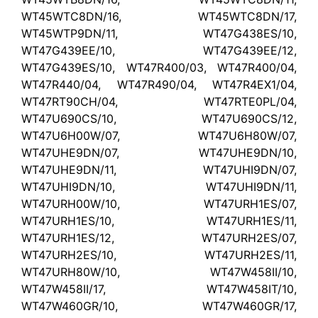
WT45WTC8DN/16, WT45WTC8DN/17,
WT45WTP9DN/11, WT47G438ES/10,
WT47G439EE/10, WT47G439EE/12,
WT47G439ES/10, WT47R400/03, WT47R400/04,
WT47R440/04, WT47R490/04, WT47R4EX1/04,
WT47RT90CH/04, WT47RTE0PL/04,
WT47U690CS/10, WT47U690CS/12,
WT47U6H00W/07, WT47U6H80W/07,
WT47UHE9DN/07, WT47UHE9DN/10,
WT47UHE9DN/11, WT47UHI9DN/07,
WT47UHI9DN/10, WT47UHI9DN/11,
WT47URH00W/10, WT47URH1ES/07,
WT47URH1ES/10, WT47URH1ES/11,
WT47URH1ES/12, WT47URH2ES/07,
WT47URH2ES/10, WT47URH2ES/11,
WT47URH80W/10, WT47W458II/10,
WT47W458II/17, WT47W458IT/10,
WT47W460GR/10, WT47W460GR/17,