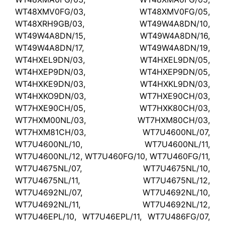
WT48XMV0FG/03, WT48XMV0FG/05,
WT48XRH9GB/03, WT49W4A8DN/10,
WT49W4A8DN/15, WT49W4A8DN/16,
WT49W4A8DN/17, WT49W4A8DN/19,
WT4HXEL9DN/03, WT4HXEL9DN/05,
WT4HXEP9DN/03, WT4HXEP9DN/05,
WT4HXKE9DN/03, WT4HXKL9DN/03,
WT4HXKO9DN/03, WT7HXE90CH/03,
WT7HXE90CH/05, WT7HXK80CH/03,
WT7HXM00NL/03, WT7HXM80CH/03,
WT7HXM81CH/03, WT7U4600NL/07,
WT7U4600NL/10, WT7U4600NL/11,
WT7U4600NL/12, WT7U460FG/10, WT7U460FG/11,
WT7U4675NL/07, WT7U4675NL/10,
WT7U4675NL/11, WT7U4675NL/12,
WT7U4692NL/07, WT7U4692NL/10,
WT7U4692NL/11, WT7U4692NL/12,
WT7U46EPL/10, WT7U46EPL/11, WT7U486FG/07,