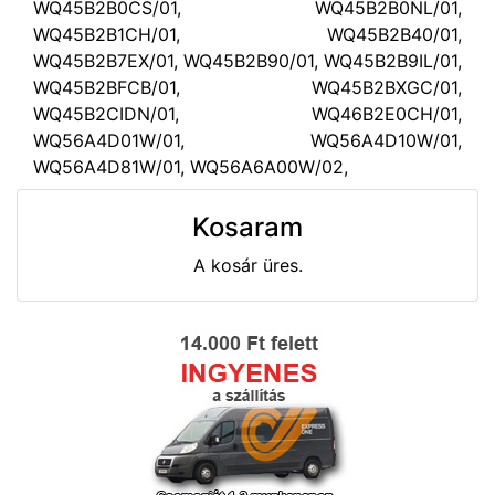
WQ45B2B0CS/01, WQ45B2B0NL/01,
WQ45B2B1CH/01, WQ45B2B40/01,
WQ45B2B7EX/01, WQ45B2B90/01, WQ45B2B9IL/01,
WQ45B2BFCB/01, WQ45B2BXGC/01,
WQ45B2CIDN/01, WQ46B2E0CH/01,
WQ56A4D01W/01, WQ56A4D10W/01,
WQ56A4D81W/01, WQ56A6A00W/02,
Kosaram
A kosár üres.