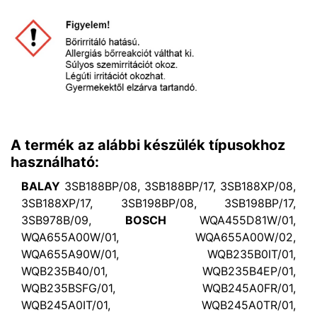
A termék az alábbi készülék típusokhoz
használható:
BALAY
3SB188BP/08, 3SB188BP/17, 3SB188XP/08,
3SB188XP/17, 3SB198BP/08, 3SB198BP/17,
3SB978B/09,
BOSCH
WQA455D81W/01,
WQA655A00W/01, WQA655A00W/02,
WQA655A90W/01, WQB235B0IT/01,
WQB235B40/01, WQB235B4EP/01,
WQB235BSFG/01, WQB245A0FR/01,
WQB245A0IT/01, WQB245A0TR/01,