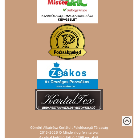
Gömöri Alkatrész Korlátolt Felelősségű Társaság
2015-2026 © Minden jog fenntartva!
Az oldal betöltődött 0.4398 mp alatt.