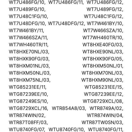
WT7U486FG/10, WT7U486FG/11, WT7U486FG/12,
WT7U489FG/10, WT7U489FG/12,
WT7U48C1FG/10, WT7U48C1FG/12,
WT7U48DFG/10, WT7U48DFG/12, WT7W461BY/10,
WT7W461BY/11, WT7W466SZA/10,
WT7W466SZA/11, WT7WH460TR/10,
WT7WH460TR/11, WT8HXE40FG/03,
WT8HXE70NL/03, WT8HXE90NL/03,
WT8HXK90FG/03, WT8HXK90FG/05,
WT8HXM01NL/03, WT8HXM50NL/01,
WT8HXM50NL/03, WT8HXM70NL/03,
WT8HXM75NL/03, WT8HXM90NL/03,
WTG85231EE/11, WTG85231EE/15,
WTG87239EE/10, WTG87239EE/12,
WTG87249ES/10, WTG8729XCL/08,
WTG8729XCL/16, WTR854A8/03, WTR8749A/02,
WTR874WIN/02, WTR874WIN/04,
WTR87T08FF/03, WTR87TW0SN/03,
WTU8740FG/07, WTU8740FG/10, WTU8740FG/11,