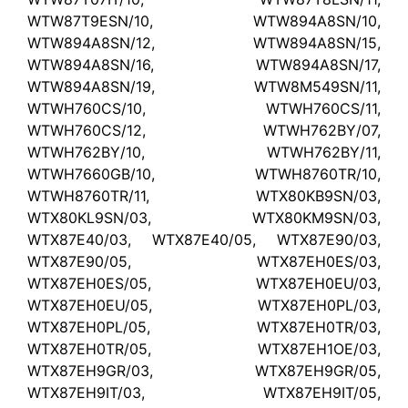
WTW87T9ESN/10, WTW894A8SN/10,
WTW894A8SN/12, WTW894A8SN/15,
WTW894A8SN/16, WTW894A8SN/17,
WTW894A8SN/19, WTW8M549SN/11,
WTWH760CS/10, WTWH760CS/11,
WTWH760CS/12, WTWH762BY/07,
WTWH762BY/10, WTWH762BY/11,
WTWH7660GB/10, WTWH8760TR/10,
WTWH8760TR/11, WTX80KB9SN/03,
WTX80KL9SN/03, WTX80KM9SN/03,
WTX87E40/03, WTX87E40/05, WTX87E90/03,
WTX87E90/05, WTX87EH0ES/03,
WTX87EH0ES/05, WTX87EH0EU/03,
WTX87EH0EU/05, WTX87EH0PL/03,
WTX87EH0PL/05, WTX87EH0TR/03,
WTX87EH0TR/05, WTX87EH1OE/03,
WTX87EH9GR/03, WTX87EH9GR/05,
WTX87EH9IT/03, WTX87EH9IT/05,