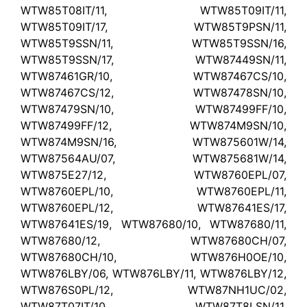
WTW85T08IT/11, WTW85T09IT/11,
WTW85T09IT/17, WTW85T9PSN/11,
WTW85T9SSN/11, WTW85T9SSN/16,
WTW85T9SSN/17, WTW87449SN/11,
WTW87461GR/10, WTW87467CS/10,
WTW87467CS/12, WTW87478SN/10,
WTW87479SN/10, WTW87499FF/10,
WTW87499FF/12, WTW874M9SN/10,
WTW874M9SN/16, WTW875601W/14,
WTW87564AU/07, WTW875681W/14,
WTW875E27/12, WTW8760EPL/07,
WTW8760EPL/10, WTW8760EPL/11,
WTW8760EPL/12, WTW87641ES/17,
WTW87641ES/19, WTW87680/10, WTW87680/11,
WTW87680/12, WTW87680CH/07,
WTW87680CH/10, WTW876H0OE/10,
WTW876LBY/06, WTW876LBY/11, WTW876LBY/12,
WTW876S0PL/12, WTW87NH1UC/02,
WTW87T07IT/10, WTW87T8LSN/11,