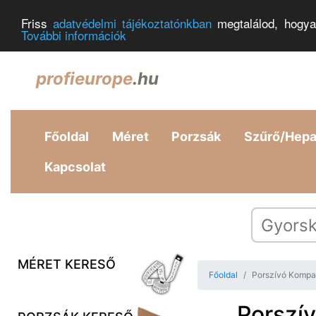
Friss
adatvédelmi tájékoztatónkban
megtalálod, hogya
További információk
profieurope
.hu
Főoldal
Méret
Porzsák
Szűrő/Hep
Kapcsolat
MÉRET KERESŐ
Főoldal
Porszívó Kompat
Porszív