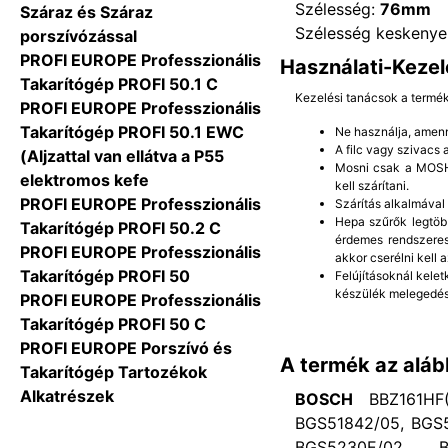
Szélesség:
76mm
Száraz és Száraz
Szélesség keskenye
porszívózással
PROFI EUROPE Professzionális
Használati-Kezel
Takarítógép PROFI 50.1 C
Kezelési tanácsok a termé
PROFI EUROPE Professzionális
Takarítógép PROFI 50.1 EWC
Ne használja, amenn
A filc vagy szivacs
(Aljzattal van ellátva a P55
Mosni csak a MOSHA
elektromos kefe
kell szárítani.
PROFI EUROPE Professzionális
Szárítás alkalmával
Hepa szűrők legtöb
Takarítógép PROFI 50.2 C
érdemes rendszeres
PROFI EUROPE Professzionális
akkor cserélni kell a
Takarítógép PROFI 50
Felújításoknál kelet
készülék melegedés
PROFI EUROPE Professzionális
Takarítógép PROFI 50 C
PROFI EUROPE Porszívó és
A termék az aláb
Takarítógép Tartozékok
Alkatrészek
BOSCH
BBZ161HF(0
BGS51842/05, BGS
BGS5230E/02, B