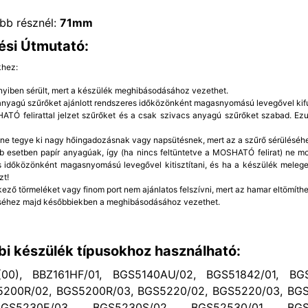
bb résznél:
71mm
ési Útmutató:
khez:
yiben sérült, mert a készülék meghibásodásához vezethet.
 anyagú szűrőket ajánlott rendszeres időközönként magasnyomású levegővel kifú
TÓ felirattal jelzet szűrőket és a csak szivacs anyagú szűrőket szabad. Ezut
 ne tegye ki nagy hőingadozásnak vagy napsütésnek, mert az a szűrő sérüléséh
b esetben papír anyagúak, így (ha nincs feltüntetve a MOSHATÓ felirat) ne mo
 időközönként magasnyomású levegővel kitisztítani, és ha a készülék meleg
zt!
kező törmeléket vagy finom port nem ajánlatos felszívni, mert az hamar eltömíthet
éhez majd későbbiekben a meghibásodásához vezethet.
bi készülék típusokhoz használható:
0), BBZ161HF/01, BGS5140AU/02, BGS51842/01, BGS
5200R/02, BGS5200R/03, BGS5220/02, BGS5220/03, BG
GS5230E/03, BGS5230S/02, BGS52530/01, BGS5