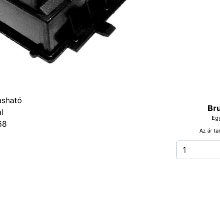
Bru
Eg
68
Az ár ta