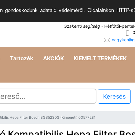
n gondoskodunk adataid védelméről. Oldalainkon HTTP-sü
Szakértő segítség
- Hétfőtől-pénte
0
nagyker@go
a
Tartozék
AKCIÓK
KIEMELT TERMÉKEK
Keresés
ibilis Hepa Filter Bosch BGS5230S (Kimeneti) 00577281
ó Kompatibilis Hepa Filter Bo