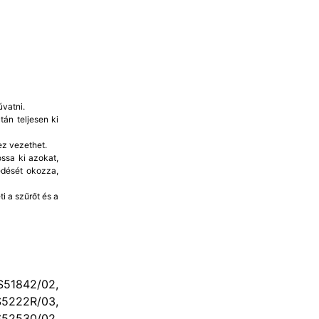
vatni.
án teljesen ki
ez vezethet.
ssa ki azokat,
edését okozza,
i a szűrőt és a
51842/02,
S5222R/03,
2530/02,