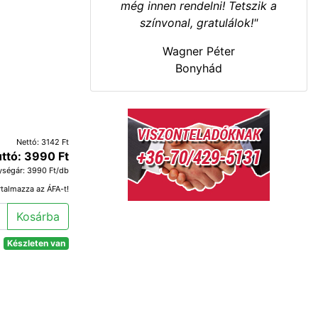
még innen rendelni! Tetszik a
színvonal, gratulálok!"
Wagner Péter
Bonyhád
Nettó: 3142 Ft
ttó: 3990 Ft
ységár: 3990 Ft/db
rtalmazza az ÁFA-t!
Kosárba
Készleten van