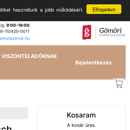
Elfogadom
tiket használunk a jobb működésért.
kig:
9:00-16:00
6-70/420-0011
moriszerviz.hu
VISZONTELADÓKNAK
Bejelentkezés
Kosaram
A kosár üres.
sch