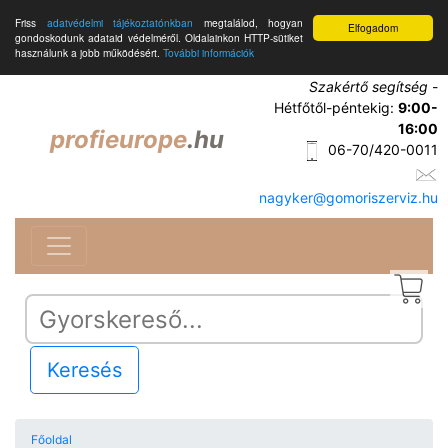
Friss
adatvédelmi tájékoztatónkban
megtalálod, hogyan
Elfogadom
gondoskodunk adataid védelméről. Oldalainkon HTTP-sütiket
használunk a jobb működésért.
További információk
Szakértő segítség
-
Hétfőtől-péntekig:
9:00-
16:00
profieurope
.hu
06-70/420-0011
nagyker@gomoriszerviz.hu
Keresés
Főoldal