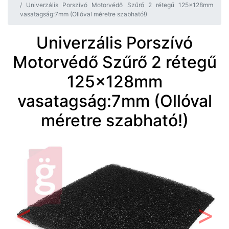
Univerzális Porszívó Motorvédő Szűrő 2 rétegű 125x128mm
vasatagság:7mm (Ollóval méretre szabható!)
Univerzális Porszívó
Motorvédő Szűrő 2 rétegű
125x128mm
vasatagság:7mm (Ollóval
méretre szabható!)
Előző
Követ