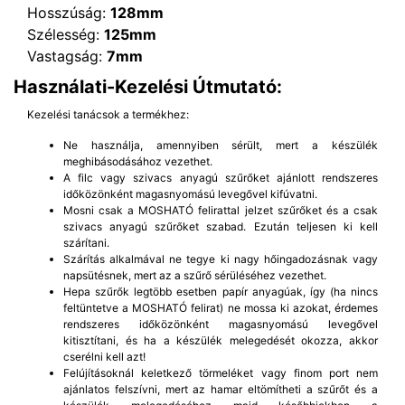
Hosszúság:
128mm
Szélesség:
125mm
Vastagság:
7mm
Használati-Kezelési Útmutató:
Kezelési tanácsok a termékhez:
Ne használja, amennyiben sérült, mert a készülék
meghibásodásához vezethet.
A filc vagy szivacs anyagú szűrőket ajánlott rendszeres
időközönként magasnyomású levegővel kifúvatni.
Mosni csak a MOSHATÓ felirattal jelzet szűrőket és a csak
szivacs anyagú szűrőket szabad. Ezután teljesen ki kell
szárítani.
Szárítás alkalmával ne tegye ki nagy hőingadozásnak vagy
napsütésnek, mert az a szűrő sérüléséhez vezethet.
Hepa szűrők legtöbb esetben papír anyagúak, így (ha nincs
feltüntetve a MOSHATÓ felirat) ne mossa ki azokat, érdemes
rendszeres időközönként magasnyomású levegővel
kitisztítani, és ha a készülék melegedését okozza, akkor
cserélni kell azt!
Felújításoknál keletkező törmeléket vagy finom port nem
ajánlatos felszívni, mert az hamar eltömítheti a szűrőt és a