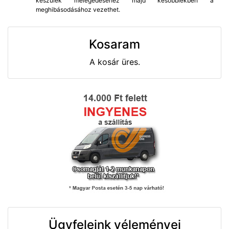
készülék melegedéséhez majd későbbiekben a
meghibásodásához vezethet.
Kosaram
A kosár üres.
Ügyfeleink véleményei