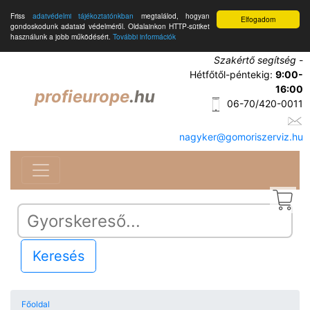
Friss
adatvédelmi tájékoztatónkban
megtalálod, hogyan
Elfogadom
gondoskodunk adataid védelméről. Oldalainkon HTTP-sütiket
használunk a jobb működésért.
További információk
Szakértő segítség
-
Hétfőtől-péntekig:
9:00-
16:00
profieurope
.hu
06-70/420-0011
nagyker@gomoriszerviz.hu
Keresés
Főoldal