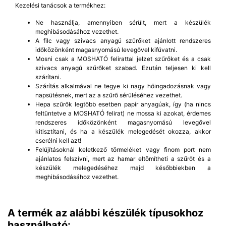
Kezelési tanácsok a termékhez:
Ne használja, amennyiben sérült, mert a készülék
meghibásodásához vezethet.
A filc vagy szivacs anyagú szűrőket ajánlott rendszeres
időközönként magasnyomású levegővel kifúvatni.
Mosni csak a MOSHATÓ felirattal jelzet szűrőket és a csak
szivacs anyagú szűrőket szabad. Ezután teljesen ki kell
szárítani.
Szárítás alkalmával ne tegye ki nagy hőingadozásnak vagy
napsütésnek, mert az a szűrő sérüléséhez vezethet.
Hepa szűrők legtöbb esetben papír anyagúak, így (ha nincs
feltüntetve a MOSHATÓ felirat) ne mossa ki azokat, érdemes
rendszeres időközönként magasnyomású levegővel
kitisztítani, és ha a készülék melegedését okozza, akkor
cserélni kell azt!
Felújításoknál keletkező törmeléket vagy finom port nem
ajánlatos felszívni, mert az hamar eltömítheti a szűrőt és a
készülék melegedéséhez majd későbbiekben a
meghibásodásához vezethet.
A termék az alábbi készülék típusokhoz
használható: